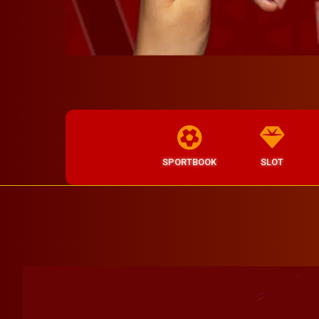
SPORTBOOK
SLOT