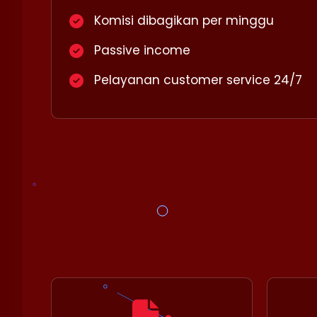
Komisi dibagikan per minggu
Passive income
Pelayanan customer service 24/7