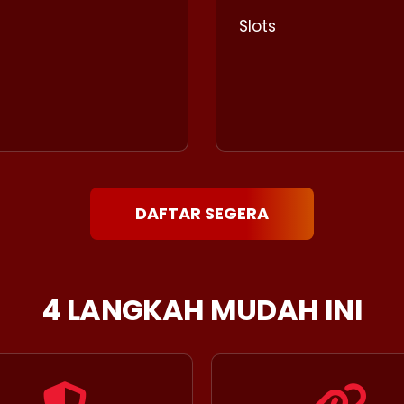
Slots
DAFTAR SEGERA
4 LANGKAH MUDAH INI