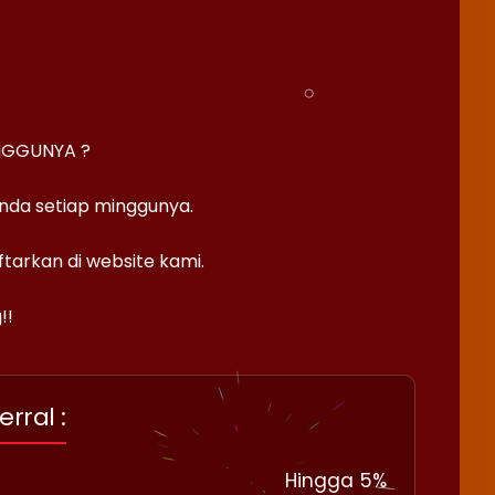
NGGUNYA ?
da setiap minggunya.
arkan di website kami.
!!
rral :
Hingga 5%