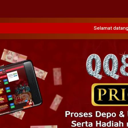
Selamat datang di QQ88BET! Sila