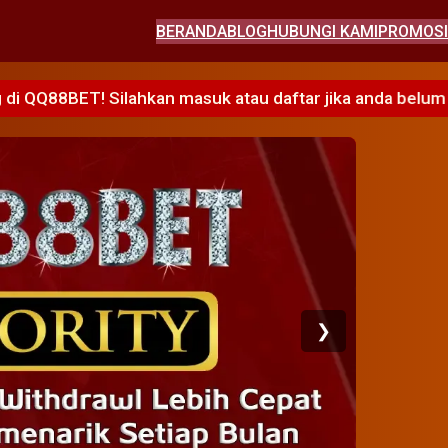
BERANDA
BLOG
HUBUNGI KAMI
PROMOSI
hkan masuk atau daftar jika anda belum memiliki akun. 
❯