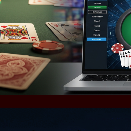
k
k
h
p