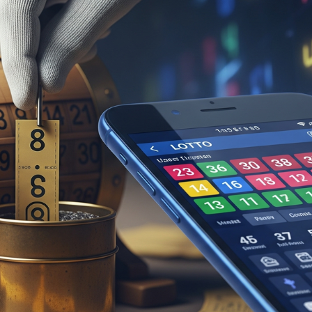
P
d
t
K
m
s
d
p
l