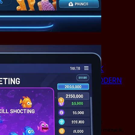
MENJELAJAHI DUNIA ARCADE
BETTING: DARI ERA KOIN KLASIK
HINGGA SENSASI JACKPOT MODERN
DI QQ88BET
ermainan arcade, sejak kemunculannya di
ertengahan abad ke-20, selalu menawarkan
engalaman bermain yang cepat, visual yang menarik,