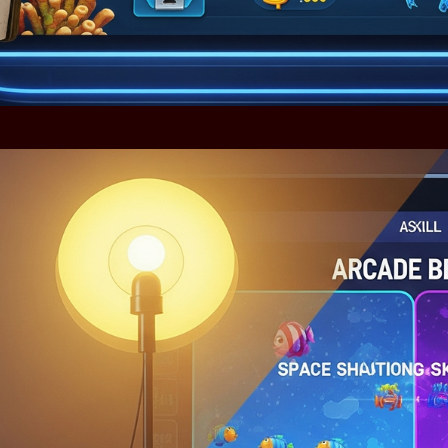
P
p
p