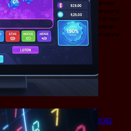
an kesenangan instan. Evolusinya ke ranah arcade
etting telah menciptakan kategori hiburan baru yang
enggabungkan keseruan permainan arcade dengan
otensi kemenangan finansial. Ini adalah perpaduan
nik antara keterampilan, keberuntungan, dan hiburan
isual yang intens. Artikel ini akan mengupas…
MENYINGKAP DUNIA LOTTO/TOGEL