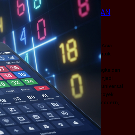
BETTING: SEJARAH PANJANG,
ATURAN MAIN, DAN KESEMPATAN
EMAS DI QQ88BET
ermainan lotto, atau yang di banyak negara Asia
ikenal sebagai togel (toto gelap), adalah bentuk
aruhan yang berpusat pada prediksi angka.
esederhanaannya—memilih serangkaian angka dan
enanti hasil undian—telah membuatnya menjadi
alah satu permainan keberuntungan paling universal
an abadi. Dari lotere kuno yang mendanai proyek
ublik hingga undian jackpot raksasa di era modern,
otto/togel memiliki sejarah…