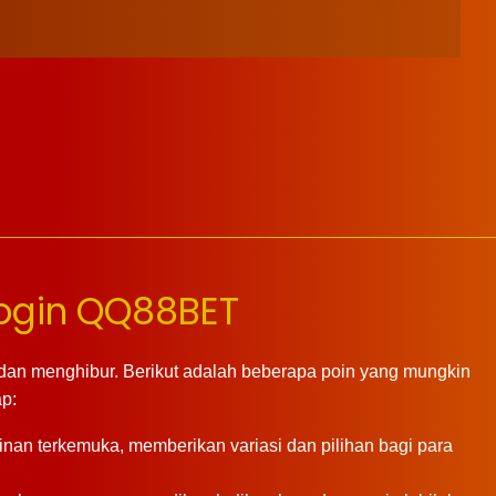
 Login QQ88BET
 dan menghibur. Berikut adalah beberapa poin yang mungkin
p:
nan terkemuka, memberikan variasi dan pilihan bagi para