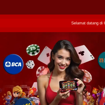
Selamat datang di QQ88BET! Silahkan masuk atau 