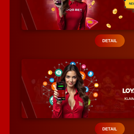
DETAIL
DETAIL