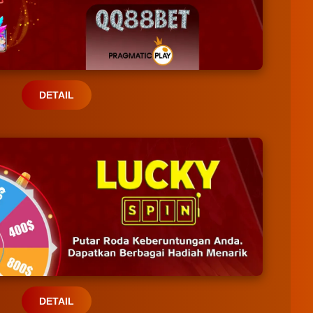
DETAIL
DETAIL