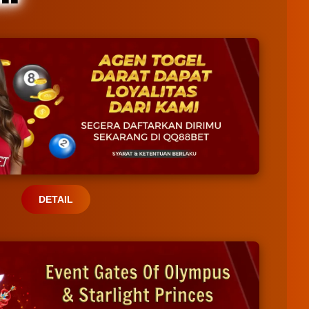
DETAIL