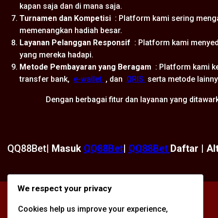
kapan saja dan di mana saja.
Turnamen dan Kompetisi
: Platform kami sering men
memenangkan hadiah besar.
Layanan Pelanggan Responsif
: Platform kami menyed
yang mereka hadapi.
Metode Pembayaran yang Beragam
: Platform kami 
transfer bank,
e-wallet
, dan
QRIS
serta metode lainny
Dengan berbagai fitur dan layanan yang ditaw
QQ88Bet
| Masuk
QQ88Bet
|
QQ88Bet
Daftar | A
We respect your privacy
Cookies help us improve your experience,