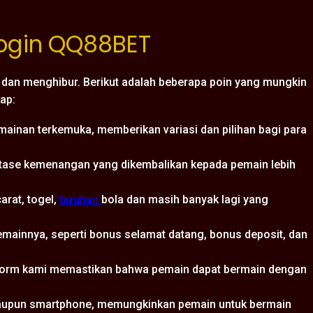
 Login QQ88BET
k dan menghibur. Berikut adalah beberapa poin yang mungkin
ap:
ainan terkemuka, memberikan variasi dan pilihan bagi para
sentase kemenangan yang dikembalikan kepada pemain lebih
arat, togel,
taruhan
bola dan masih banyak lagi yang
mainnya, seperti bonus selamat datang, bonus deposit, dan
tform kami memastikan bahwa pemain dapat bermain dengan
, maupun smartphone, memungkinkan pemain untuk bermain