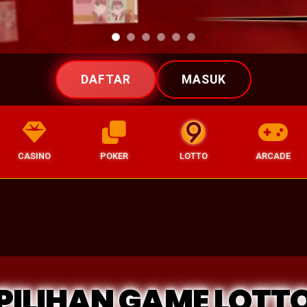
DAFTAR
MASUK
CASINO
POKER
ARCADE
LOTTO
PILIHAN GAME LOTT