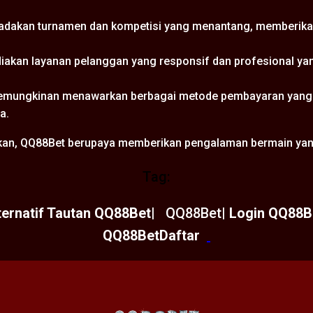
gadakan turnamen dan kompetisi yang menantang, memberika
iakan layanan pelanggan yang responsif dan profesional y
kemungkinan menawarkan berbagai metode pembayaran yang 
a.
arkan, QQ88Bet berupaya memberikan pengalaman bermain y
Tag:
lternatif Tautan QQ88Bet|
QQ88Bet
| Login QQ88Be
QQ88BetDaftar