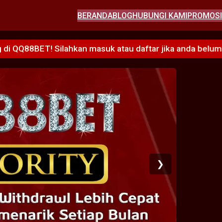
BERANDA
BLOG
HUBUNGI KAMI
PROMOSI
 atau daftar jika anda belum memiliki akun. Jadi pemen
❯